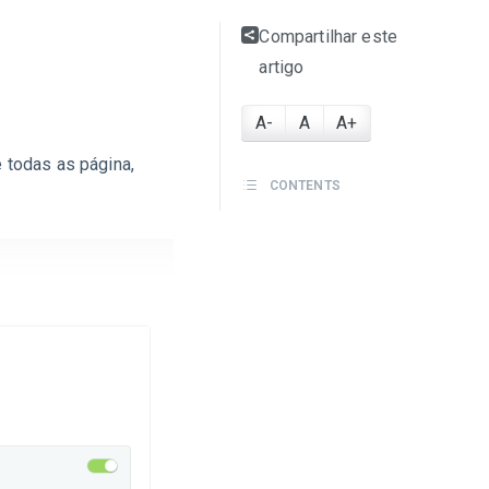
Compartilhar este
artigo
A-
A
A+
e todas as página,
CONTENTS