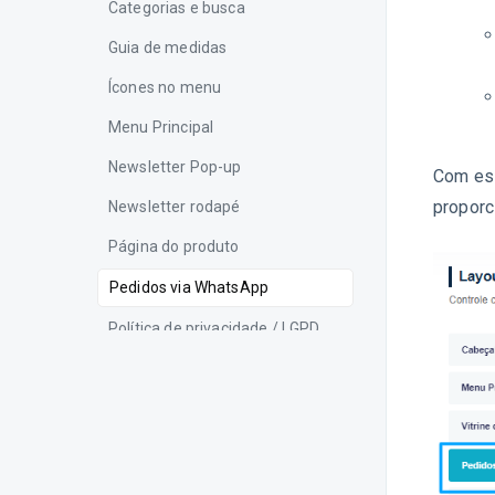
Categorias e busca
Guia de medidas
Ícones no menu
Menu Principal
Newsletter Pop-up
Com ess
proporc
Newsletter rodapé
Página do produto
Pedidos via WhatsApp
Política de privacidade / LGPD
Rastreio rápido
Restrição de idade
Tarja de benefícios
Vitrine de produtos