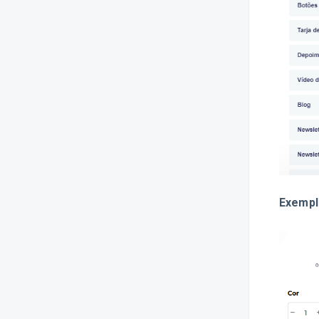
Stories de produtos
Carrinho Inteligente
Tabela Dinâmica
Reorganize a página inicial
Provador Virtual
Turbo
Dúvidas frequentes
Exempl