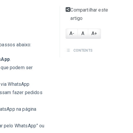
Compartilhar este
artigo
A-
A
A+
 passos abaixo:
CONTENTS
sApp
.
, que podem ser
o via WhatsApp
possam fazer pedidos
hatsApp na página
ar pelo WhatsApp” ou