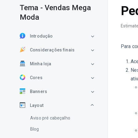
Tema - Vendas Mega
Pe
Moda
Estimate
Introdução
Para co
Considerações finais
Ace
Minha loja
Nes
Cores
ati
Banners
Layout
Aviso pré cabeçalho
Blog